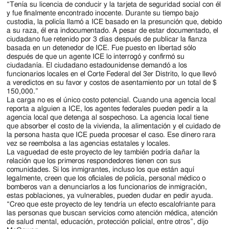
“Tenía su licencia de conducir y la tarjeta de seguridad social con él
y fue finalmente encontrado inocente. Durante su tiempo bajo
custodia, la policía llamó a ICE basado en la presunción que, debido
a su raza, él era indocumentado. A pesar de estar documentado, el
ciudadano fue retenido por 3 días después de publicar la fianza
basada en un detenedor de ICE. Fue puesto en libertad sólo
después de que un agente ICE lo interrogó y confirmó su
ciudadanía. El ciudadano estadounidense demandó a los
funcionarios locales en el Corte Federal del 3er Distrito, lo que llevó
a veredictos en su favor y costos de asentamiento por un total de $
150,000.”
La carga no es el único costo potencial. Cuando una agencia local
reporta a alguien a ICE, los agentes federales pueden pedir a la
agencia local que detenga al sospechoso. La agencia local tiene
que absorber el costo de la vivienda, la alimentación y el cuidado de
la persona hasta que ICE pueda procesar el caso. Ese dinero rara
vez se reembolsa a las agencias estatales y locales.
La vaguedad de este proyecto de ley también podría dañar la
relación que los primeros respondedores tienen con sus
comunidades. Si los inmigrantes, incluso los que están aquí
legalmente, creen que los oficiales de policía, personal médico o
bomberos van a denunciarlos a los funcionarios de inmigración,
estas poblaciones, ya vulnerables, pueden dudar en pedir ayuda.
“Creo que este proyecto de ley tendría un efecto escalofriante para
las personas que buscan servicios como atención médica, atención
de salud mental, educación, protección policial, entre otros”, dijo