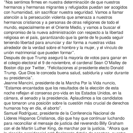
“Nos sentimos firmes en nuestra determinación de que nuestros
hermanos y hermanas migrantes y refugiados puedan ser acogidos
con humanidad, sin sacrificar nuestra seguridad. Vamos a llamar
atención a la persecución violenta que amenaza a nuestros
hermanos cristianos y a personas de otras religiones de todo el
mundo, especialmente en el Oriente Medio, y vamos a buscar el
compromiso de la nueva administración con respecto a la libertad
religiosa en el país, garantizando que la gente de fe pueda seguir
teniendo libertad para anunciar y dar forma a nuestras vidas
alrededor de la verdad sobre el hombre y la mujer, y el vínculo de
unión matrimonial que pueden formar”.
Después de que Trump aseguró la mayoría de votos para ganar en
el colegio electoral el 9 de noviembre, el cardenal Sean O’Malley de
Boston dijo por Twitter, “Felicitaciones al presidente electo Donald
Trump. Que Dios le conceda buena salud, sabiduría y valor durante
su presidencia”.
Jeanne Mancini, presidente de la Marcha Por la Vida nuncio,
“Estamos encantados que los resultados de la elección de esta
noche reflejan el consenso pro-vida en los Estados Unidos, en la
cámara, el senado y la presidencia. Aplaudimos a los candidatos
que tomaron una posición sobre la cuestión más crucial de derechos
humanos hoy en día, el aborto”.
Samuel Rodríguez, presidente de la Conferencia Nacional de
Líderes Hispanos Cristianos, dijo que hay que continuar luchando
para reconciliar el mensaje de justicia del reverendo Billy Graham
con el de Martin Luther King, de marchar por la justicia. “Ahora que