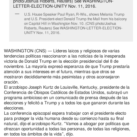
Jackson
Since
U.S. House Speaker Paul Ryan, R-Wis., shows Melania Trump
and U.S. President-elect Donald Trump the Mall from his balcony
1954
on Capitol Hill in Washington Nov. 10. (CNS photo/Joshua
Roberts, Reuters) See WASHINGTON-LETTER-ELECTION-
UNITY Nov. 11, 2016.
WASHINGTON (CNS) — Líderes laicos y religiosos de varias
tendencias políticas reaccionaron a las noticias de la inesperada
victoria de Donald Trump en la elección presidencial del 8 de
noviembre. La mayoría expresó esperanza de que Trump prestaría
atención a sus intereses en el futuro, mientras que otros se
mostraron decididamente más pesimistas y otros aconsejaron
oración.
El arzobispo Joseph Kurtz de Louisville, Kentucky, presidente de la
Conferencia de Obispos Católicos de Estados Unidos, subrayó un
programa ambicioso en un comunicado de prensa después de las
elecciones y felicitó a Trump y a todos los que ganaron durante las
elecciones.
La conferencia episcopal espera trabajar con el presidente electo
para proteger la vida humana desde su comienzo hasta su final
natural, dijo el arzobispo Kurtz. “Vamos a abogar por políticas que
ofrezcan oportunidad a todas las personas, de todas las religiones,
en todos los ámbitos de la vida”, dijo.