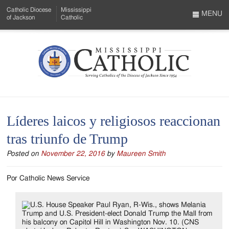
Skip
Catholic Diocese
Mississippi
to
MENU
of Jackson
Catholic
…
Main
Menu
Content
Mississippi
Search
Catholic
Form
-
Líderes laicos y religiosos reaccionan
Serving
tras triunfo de Trump
Catholics
Posted on
November 22, 2016
by
Maureen Smith
of
the
Por Catholic News Service
Diocese
of