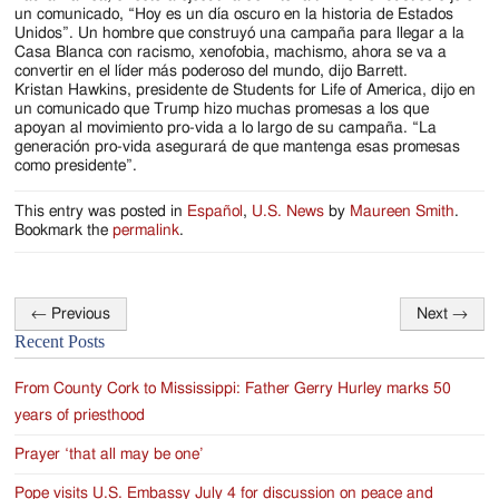
un comunicado, “Hoy es un día oscuro en la historia de Estados
Unidos”. Un hombre que construyó una campaña para llegar a la
Casa Blanca con racismo, xenofobia, machismo, ahora se va a
convertir en el líder más poderoso del mundo, dijo Barrett.
Kristan Hawkins, presidente de Students for Life of America, dijo en
un comunicado que Trump hizo muchas promesas a los que
apoyan al movimiento pro-vida a lo largo de su campaña. “La
generación pro-vida asegurará de que mantenga esas promesas
como presidente”.
This entry was posted in
Español
,
U.S. News
by
Maureen Smith
.
Bookmark the
permalink
.
←
Previous
Next
→
Post
Recent Posts
navigation
From County Cork to Mississippi: Father Gerry Hurley marks 50
years of priesthood
Prayer ‘that all may be one’
Pope visits U.S. Embassy July 4 for discussion on peace and