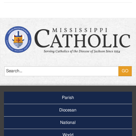
Search
Parish
Footer
Main
Diocesan
Menu
National
World