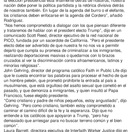
la elección presidencial está finalmente detrás de nosotros, nuestra
nación debe poner la política partidista y la retórica divisiva detrás
de nosotros también. En lugar de la agenda del burro o el elefante,
los cristianos deben enfocarse en la agenda del Cordero”, añadió
Rodríguez.
“Nos hemos comprometido a dialogar con los que piensan diferente
y trataremos de hablar con el president electo Trump”, dijo en un
comunicado Scott Reed, director ejecutivo de la red nacional de
PICO, fundada por un sacerdote de California. “Pero el presidente
electo debe ser advertido de que nuestra fe no nos va a permitir
dejarlo que cumpla su promesa de criminalizar a los inmigrantes,
realizando deportaciones masivas o quedarnos con lo brazos
cruzados al ver la discriminación contra afroamericanos, latinos y
minorías religiosas”.
John Gehring, director del programa católico Faith in Public Life dijo
que le cuesta encontrar las palabras para procesar el hecho de que
un hombre peleón, que prometió prohibirle la entrada al país a
musulmanes, que está orgulloso del asalto sexual que cometió en el
pasado, y que demoniza a inmigrantes, y quien insultó al Papa
Francisco, fuese elegido presidente.
“Como cristiano y padre de niños pequeños, estoy angustiado”, dijo
Gehring. “Pero como cristiano, también estoy comprometido a
caminar el camino difícil de la fe y la esperanza. Dijo que no
entiende a los católicos que apoyaron a Trump, “pero hay
demasiado que arriesgar para no buscar terreno común y el bien
común”.
Laura Barrett, directora ejecutiva de Interfaith Worker Justice dijo en