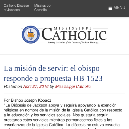
Skip
Catholic Diocese
Mississippi
to
MENU
of Jackson
Catholic
…
Main
Menu
Content
Mississippi
Search
Catholic
Form
-
La misión de servir: el obispo
Serving
responde a propuesta HB 1523
Catholics
Posted on
April 27, 2016
by
Mississippi Catholic
of
the
Por Bishop Joseph Kopacz
“La Diócesis de Jackson apoya y seguirá apoyando la exención
Diocese
religiosa en nombre de la misión de la Iglesia Católica con respecto
a la educación y los servicios sociales. Nos gustaría seguir
of
prestando estos servicios mientras permanecemos fieles a las
enseñanzas de la Iglesia Católica. La diócesis no estuvo envuelta