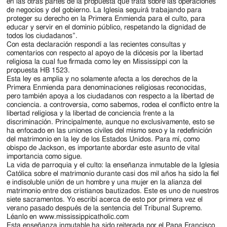
Jackson
en las otras partes de la propuesta que trata sobre las operaciones
de negocios y del gobierno. La Iglesia seguirá trabajando para
Since
proteger su derecho en la Primera Enmienda para el culto, para
educar y servir en el dominio público, respetando la dignidad de
1954
todos los ciudadanos”.
Con esta declaración respondí a las recientes consultas y
comentarios con respecto al apoyo de la diócesis por la libertad
religiosa la cual fue firmada como ley en Mississippi con la
propuesta HB 1523.
Esta ley es amplia y no solamente afecta a los derechos de la
Primera Enmienda para denominaciones religiosas reconocidas,
pero también apoya a los ciudadanos con respecto a la libertad de
conciencia. a controversia, como sabemos, rodea el conflicto entre la
libertad religiosa y la libertad de conciencia frente a la
discriminación. Principalmente, aunque no exclusivamente, esto se
ha enfocado en las uniones civiles del mismo sexo y la redefinición
del matrimonio en la ley de los Estados Unidos. Para mí, como
obispo de Jackson, es importante abordar este asunto de vital
importancia como sigue.
La vida de parroquia y el culto: la enseñanza inmutable de la Iglesia
Católica sobre el matrimonio durante casi dos mil años ha sido la fiel
e indisoluble unión de un hombre y una mujer en la alianza del
matrimonio entre dos cristianos bautizados. Este es uno de nuestros
siete sacramentos. Yo escribí acerca de esto por primera vez el
verano pasado después de la sentencia del Tribunal Supremo.
Léanlo en www.mississippicatholic.com
Esta enseñanza inmutable ha sido reiterada por el Papa Francisco