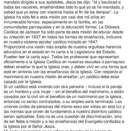
mandato dirigido a sus apóstoles, Jesús les dijo: “Id y bautizad a
todas las naciones, enseñándoles todo lo que yo os he mandado, y
sabed que yo estoy con vosotros hasta el fin de los tiempos”. La
iglesia ha sido fiel a esta misión por casi dos mil años en
innumerable formas: especialmente en la familia, en las
comunidades parroquiales y en la educación formal. La Diócesis
Católica de Jackson ha sido parte de esta misión de educar desde
su creación en 1837 en todas las formas de enseñanza, inclusive
en nuestro sistema escolar católico iniciado en 1847.
Proporcioné una visión más amplia de nuestra orgullosa herencia
educativa en el estado en mi carta a la Legislatura del Estado.
Pueden leer la carta aquí. Todos los profesores que representan
oficialmente a la Iglesia Católica en nuestras escuelas o parroquias
deben enseñar lo que la Iglesia cree, y deben vivir en una forma que
esté en sintonía con las enseñanzas de la Iglesia. Con respecto al
matrimonio en nuestra misión de enseñar, un católico debe estar
casado por la Iglesia.
Si un católico está viviendo con otra persona – incluso si la pareja
es un hombre y una mujer – sin el beneficio del matrimonio, o están
casados por lo civil sin el beneficio de un matrimonio por la iglesia,
entonces no serían contratados, o su empleo sería terminado. Las
uniones civiles de personas del mismo sexo son vistas en esta luz y
las normas que sirven de fundamento a nuestro distintivo católico
serían aplicables. Esto no es una cuestión de discriminación, sino
de ser fieles a misión y a las enseñanzas del Evangelio confiadas a
la Iglesia por el Señor Jesús.