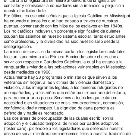
Mi carta a la legislatura se refiere al derecho de la Iglesia de
contratar y comisionar a educadores sin la intención o perjuicio a
nuestra tradición de fe.
Por último, es esencial señalar que la Iglesia Católica en Mississippi
ha educado a todos los que han pasado a través de nuestras
puertas, comenzando con los hijos de los esclavos en los 1840s.
Los no católicos incluyen un porcentaje significativo de quienes
ocupan los asientos en nuestro sistema escolar, tanto estudiantes
como profesores, y la diversidad ha sido nuestro sello desde la
desegregación.
La misión de servir: en la misma carta a los legisladores estatales,
hice un llamamiento a la Primera Enmienda sobre el derecho a
servir con respecto a Caridades Católicas la cual ha estado a la
vanguardia sirviendo a las poblaciones vulnerables en Mississippi
desde mediados de 1960.
Actualmente hay 23 programas o ministerios que sirven a los
veteranos sin hogar, a las víctimas de violencia doméstica y
violación, a los inmigrantes legales, a los menores refugiados no
acompañados, y a los niños que están bajo el cuidado del estado,
para nombrar unos pocos. Servimos a todos los que están en
necesidad o en situaciones de crisis con experiencia, compasión,
confidencialidad y respeto. La dignidad de cada persona es
defendida y nadie es rechazado.
Las dos áreas de preocupación de las cuales escribí son la
adopción y el cuidado temporal de niños por padres adoptivos
(foster care), pidiéndole a los legisladores que defiendan nuestro
deseo de servir mientras permanecemos fieles a nuestra tradición de