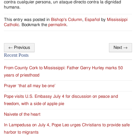
contra cualquier persona, un ataque directo contra la dignidad
humana.
This entry was posted in
Bishop's Column
,
Español
by
Mississippi
Catholic
. Bookmark the
permalink
.
←
Previous
Next
→
Post
Recent Posts
navigation
From County Cork to Mississippi: Father Gerry Hurley marks 50
years of priesthood
Prayer ‘that all may be one’
Pope visits U.S. Embassy July 4 for discussion on peace and
freedom, with a side of apple pie
Naivete of the heart
In Lampedusa on July 4, Pope Leo urges Christians to provide safe
harbor to migrants