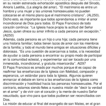
en su recién estrenada exhortación apostólica después del Sínodo,
Amoris Laetitia, (La alegría del amor). “El matrimonio es entre un
hombre y una mujer y las uniones homosexuales no pueden
colocarse en el mismo plano que el matrimonio cristiano”. (AL250).
Dicho esto, es importante que todos aprendamos a imitar el amor
incondicional de Dios para todos. El Papa Francisco de todo
corazón continúa: “La Iglesia hace propia la actitud del Señor
Jesús, quien ofrece su amor infinito a cada persona sin excepción.”
(Al250)
Además, cada persona es un hijo o una hija; cada persona tiene
una historia familiar; todos tienen lazos de amor con los miembros
de la familia; y todo el mundo tiene amigos en situaciones difíciles y
dolorosas. “Es una cuestión de acercarnos a todos, o la necesidad
de ayudar a cada persona a encontrar su propio modo de participar
en la comunidad eclesial, y experimentar así ser tocado por una
inmerecida, incondicional, y gratuita misericordia”. Al297
El Papa Francisco es amado por muchos porque él es capaz de
reafirmar las enseñanzas de la Iglesia con fidelidad, compasión y
esperanza, un estándar para toda la Iglesia. Algunos quieren
enmarcar el debate en torno a las enseñanzas de la Iglesia como
discriminación y hostilidad hacia las personas homosexuales. Por el
contrario, estamos siendo fieles a nuestra misión de “decir la verdad
en el amor” y de vivir con el corazón y la mente de nuestro Señor
resucitado, que vino para que todos pudieran ser reconciliados con
Dios.
La misión de educar al final del evangelio de san Mateo, en el gran