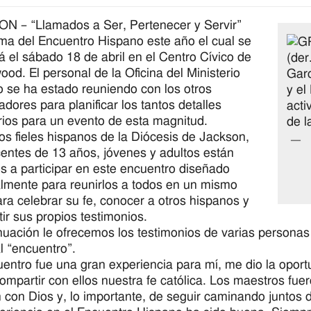
 – “Llamados a Ser, Pertenecer y Servir”
ema del Encuentro Hispano este año el cual se
rá el sábado 18 de abril en el Centro Cívico de
od. El personal de la Oficina del Ministerio
 se ha estado reuniendo con los otros
adores para planificar los tantos detalles
ios para un evento de esta magnitud.
os fieles hispanos de la Diócesis de Jackson,
entes de 13 años, jóvenes y adultos están
os a participar en este encuentro diseñado
lmente para reunirlos a todos en un mismo
ara celebrar su fe, conocer a otros hispanos y
ir sus propios testimonios.
nuación le ofrecemos los testimonios de varias persona
l “encuentro”.
uentro fue una gran experiencia para mí, me dio la opo
ompartir con ellos nuestra fe católica. Los maestros fu
n con Dios y, lo importante, de seguir caminando junto