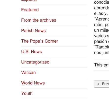
conocía
aprende
Featured
ellas y
“Aprend
From the archives
más, po
un mila
Parish News
varios 
The Pope’s Corner
pasión 
“Tambié
U.S. News
nos jun
Uncategorized
This en
Vatican
World News
←
Prev
Post
Youth
naviga