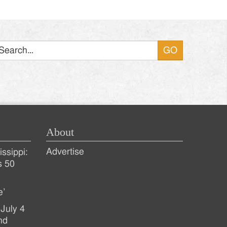
Search
About
Advertise
ssippi:
s 50
e’
July 4
nd