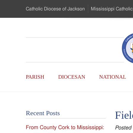
Skip
Catholic Diocese
of Jackson
Mississippi
Catholic
to
…
Main
Menu
Mississippi
Content
Search
Catholic
Form
Main
-
PARISH
DIOCESAN
NATIONAL
Menu
Serving
Catholics
Fiel
Recent Posts
of
From County Cork to Mississippi:
Posted
the