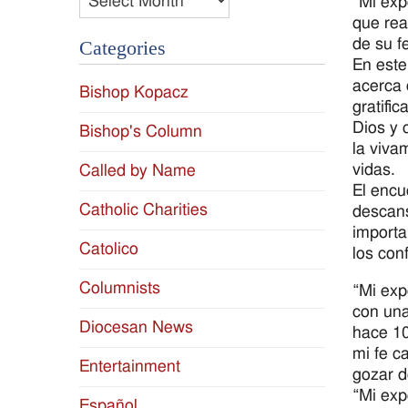
“Mi exp
que rea
de su f
Categories
En este
acerca 
Bishop Kopacz
gratifi
Dios y 
Bishop's Column
la viva
vidas.
Called by Name
El encu
Catholic Charities
descans
importa
Catolico
los con
Columnists
“Mi exp
con una
Diocesan News
hace 10
mi fe c
Entertainment
gozar d
“Mi exp
Español