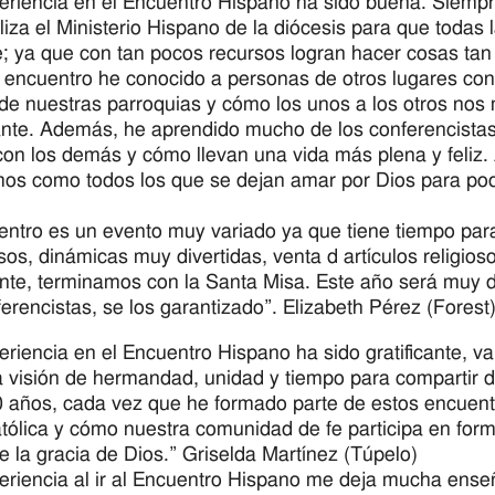
eriencia en el Encuentro Hispano ha sido buena. Siempre
liza el Ministerio Hispano de la diócesis para que toda
e; ya que con tan pocos recursos logran hacer cosas ta
 encuentro he conocido a personas de otros lugares con
de nuestras parroquias y cómo los unos a los otros nos
cante. Además, he aprendido mucho de los conferencistas
con los demás y cómo llevan una vida más plena y feliz.
mos como todos los que se dejan amar por Dios para pode
entro es un evento muy variado ya que tiene tiempo para
os, dinámicas muy divertidas, venta d artículos religios
nte, terminamos con la Santa Misa. Este año será muy 
ferencistas, se los garantizado”. Elizabeth Pérez (Forest
eriencia en el Encuentro Hispano ha sido gratificante, va
 visión de hermandad, unidad y tiempo para compartir 
 años, cada vez que he formado parte de estos encuent
atólica y cómo nuestra comunidad de fe participa en fo
e la gracia de Dios.” Griselda Martínez (Túpelo)
eriencia al ir al Encuentro Hispano me deja mucha ens