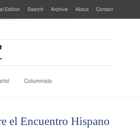
al Edition
Search
Archive
About
Contact
ndary
u
añol
Columnists
bre el Encuentro Hispano