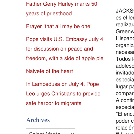
Father Gerry Hurley marks 50
Diocese
JACKSON
years of priesthood
es el l
of
realiza
Prayer ‘that all may be one’
Greenwo
Jackson
Hispano
Pope visits U.S. Embassy July 4
organiz
for discussion on peace and
Since
necesar
freedom, with a side of apple pie
Todos l
1954
adolesc
Naivete of the heart
invitad
especia
In Lampedusa on July 4, Pope
lugar p
compart
Leo urges Christians to provide
A conti
safe harbor to migrants
especia
“El enc
Archives
poder c
relació
Archives