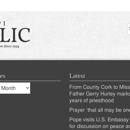
es
Latest
s
From County Cork to Missi
es
Recent
Father Gerry Hurley mark
years of priesthood
Posts
Prayer ‘that all may be on
Pope visits U.S. Embassy 
for discussion on peace a