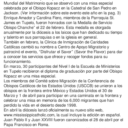
Mundial del Matrimonio que se observó con una misa especial
celebrada por el Obispo Kopacz en la Catedral de San Pedro en
Jackson. (Ver información sobre este evento este año en la pag. 3)
Enrique Amador y Carolina Fiero, miembros de la Parroquia St.
James en Tupelo, fueron honrados con la Medalla de Servicio
Obispo Chanche” el 22 de febrero. Esta medalla es otorgada
anualmente por la diócesis a los laicos que han dedicado su tiempo
y talento en sus parroquias o en la iglesia en general.
También en febrero, la Clínica de Inmigración de Caridades
Católicas cambió su nombre a Centro de Apoyo Migratorio y
patrocinó el evento, “Disfrutar el Savor” (Savor the Flavor) para dar
a conocer los servicios que ofrece y recoger fondos para su
funcionamiento.
En marzo, 30 participantes del Nivel I de la Escuela de Ministerios
en Tupelo recibieron el diploma de graduación por parte del Obispo
Kopacz en una misa especial.
Los miembros del Comité sobre Migración de la Conferencia de
Obispos Católicos de los Estados Unidos (USCCB) se unieron a los
obispos en la frontera entre México y Estados Unidos el 30 de
Marzo y 1 de abril para participar en una caminata en la frontera y
celebrar una misa en memoria de los 6,000 migrantes que han
perdido la vida en el desierto desde 1998.
En abril la diócesis lanzó oficialmente su nuevo sitio web,
www.mississippicatholic.com, la cual incluye la edición en español.
Juan Pablo II y Juan XXVIII fueron canonizados el 28 de abril por el
Papa Francisco en Roma.