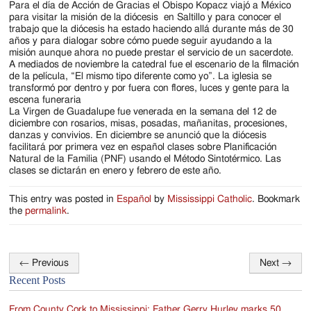
Para el día de Acción de Gracias el Obispo Kopacz viajó a México
para visitar la misión de la diócesis en Saltillo y para conocer el
trabajo que la diócesis ha estado haciendo allá durante más de 30
años y para dialogar sobre cómo puede seguir ayudando a la
misión aunque ahora no puede prestar el servicio de un sacerdote.
A mediados de noviembre la catedral fue el escenario de la filmación
de la película, “El mismo tipo diferente como yo”. La iglesia se
transformó por dentro y por fuera con flores, luces y gente para la
escena funeraria
La Virgen de Guadalupe fue venerada en la semana del 12 de
diciembre con rosarios, misas, posadas, mañanitas, procesiones,
danzas y convivios. En diciembre se anunció que la diócesis
facilitará por primera vez en español clases sobre Planificación
Natural de la Familia (PNF) usando el Método Sintotérmico. Las
clases se dictarán en enero y febrero de este año.
This entry was posted in
Español
by
Mississippi Catholic
. Bookmark
the
permalink
.
←
Previous
Next
→
Post
Recent Posts
navigation
From County Cork to Mississippi: Father Gerry Hurley marks 50