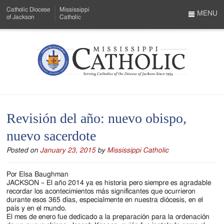
Skip
Catholic Diocese
Mississippi
to
MENU
of Jackson
Catholic
…
Main
Menu
Content
Mississippi
Search
Catholic
Form
-
Revisión del año: nuevo obispo,
Serving
nuevo sacerdote
Catholics
Posted on
January 23, 2015
by
Mississippi Catholic
of
the
Por Elsa Baughman
JACKSON – El año 2014 ya es historia pero siempre es agradable
Diocese
recordar los acontecimientos más significantes que ocurrieron
durante esos 365 días, especialmente en nuestra diócesis, en el
of
país y en el mundo.
El mes de enero fue dedicado a la preparación para la ordenación