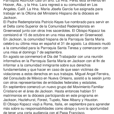
Parroquia Asunción casi un año. La Hna. Perez está sirviendo en
Hoover, Ala., y la Hna. Lara regresó a su comunidad en Los
Angeles, Calif. La Hna. María Jósefa García fue asignada para
trabajar en la Oficina del Ministerio Hispano de la diócesis en
Jackson.
El Padre Redemptorista Patricio Keyes fue nombrado para servir en
el Delta como Superior de la Comunidad Redemptorista en
Greenwood junto con otros tres sacerdotes. El Obispo Kopacz los
comisionó el 15 de octubre en una misa especial en Greenwood.
En Jackson, la comunidad hispana de la Parroquia Santa María
celebró su última misa en español el 31 de agosto. La diócesis mudó
a la comunidad para la Parroquia Santa Teresa y comenzaron con
una misa el domingo 7 de septiembre.
En agosto se conmemoró el Día del Trabajador con una reunión
informativa en la Parroquia Santa María en Jackson con el fin de
informar a la comunidad inmigrante sobre sus derechos
fundamentales y que hacer en caso de que sean victimas de
violaciones a estos derechos en sus trabajos. Miguel Angel Ferreira,
del Consulado de México en Nueva Orleans, asistió a la sesión junto
con otros representantes de entidades federales y estatales.
En septiembre comenzó un nuevo grupo del Movimiento Familiar
Cristiano en el área de Jackson. Hasta entonces habían 51
matrimonios en la diócesis participando en este programa en
Jackson, Hazlehurst, Forest, Tupelo, New Albany y Houston.
El Obispo Kopacz viajó a Roma, Italia, en septiembre para aprender
más sobre su responsabilidades como obispo y tuvo la oportunidad
de tener una corta audiencia con el Papa Francisco.