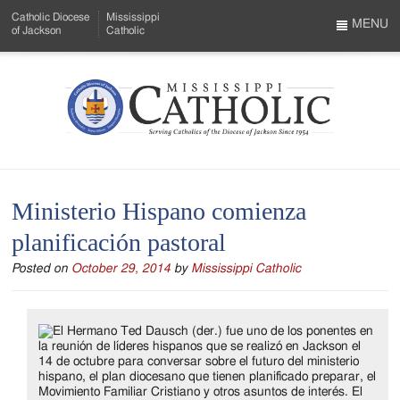
Skip
Catholic Diocese
Mississippi
to
MENU
of Jackson
Catholic
…
Main
Menu
Content
Mississippi
Search
Catholic
Form
-
Ministerio Hispano comienza
Serving
planificación pastoral
Catholics
Posted on
October 29, 2014
by
Mississippi Catholic
of
the
Diocese
of