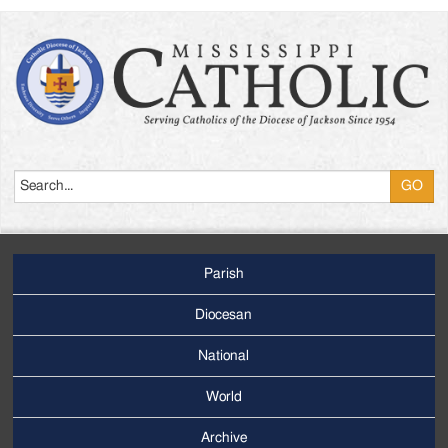
Search
Parish
Footer
Main
Diocesan
Menu
National
World
Archive