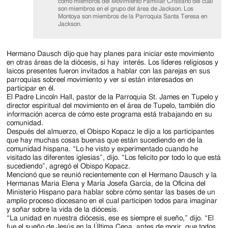
como miembros del Movimiento Familiar Cristiano del cual
son miembros en el grupo del área de Jackson. Los
Montoya son miembros de la Parroquia Santa Teresa en
Jackson.
Hermano Dausch dijo que hay planes para iniciar este movimiento
en otras áreas de la diócesis, si hay interés. Los líderes religiosos y
laicos presentes fueron invitados a hablar con las parejas en sus
parroquias sobreel movimiento y ver si están interesados en
participar en él.
El Padre Lincoln Hall, pastor de la Parroquia St. James en Tupelo y
director espiritual del movimiento en el área de Tupelo, también dio
información acerca de cómo este programa está trabajando en su
comunidad.
Después del almuerzo, el Obispo Kopacz le dijo a los participantes
que hay muchas cosas buenas que están sucediendo en de la
comunidad hispana. “Lo he visto y experimentado cuando he
visitado las diferentes iglesias”, dijo. “Los felicito por todo lo que está
sucediendo”, agregó el Obispo Kopacz.
Mencionó que se reunió recientemente con el Hermano Dausch y la
Hermanas Maria Elena y María Josefa García, de la Oficina del
Ministerio Hispano para hablar sobre cómo sentar las bases de un
amplio proceso diocesano en el cual participen todos para imaginar
y soñar sobre la vida de la diócesis.
“La unidad en nuestra diócesis, ese es siempre el sueño,” dijo. “El
fue el sueño de Jesús en la Última Cena, antes de morir, que todos