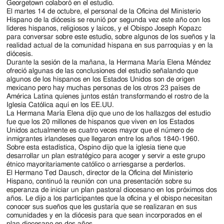
Georgetown colaboró en el estudio.
El martes 14 de octubre, el personal de la Oficina del Ministerio
Hispano de la diócesis se reunió por segunda vez este año con los
líderes hispanos, religiosos y laicos, y el Obispo Joseph Kopazc
para conversar sobre este estudio, sobre algunos de los sueños y la
realidad actual de la comunidad hispana en sus parroquias y en la
diócesis.
Durante la sesión de la mañana, la Hermana María Elena Méndez
ofreció algunas de las conclusiones del estudio señalando que
algunos de los hispanos en los Estados Unidos son de origen
mexicano pero hay muchas personas de los otros 23 países de
América Latina quienes juntos están transformando el rostro de la
Iglesia Católica aquí en los EE.UU.
La Hermana María Elena dijo que uno de los hallazgos del estudio
fue que los 20 millones de hispanos que viven en los Estados
Unidos actualmente es cuatro veces mayor que el número de
inmigrantes irlandeses que llegaron entre los años 1840-1960.
Sobre esta estadística, Ospino dijo que la iglesia tiene que
desarrollar un plan estratégico para acoger y servir a este grupo
étnico mayoritariamente católico o arriesgarse a perderlos.
El Hermano Ted Dausch, director de la Oficina del Ministerio
Hispano, continuó la reunión con una presentación sobre su
esperanza de iniciar un plan pastoral diocesano en los próximos dos
años. Le dijo a los participantes que la oficina y el obispo necesitan
conocer sus sueños que les gustaría que se realizaran en sus
comunidades y en la diócesis para que sean incorporados en el
plan diocesano en dos años.