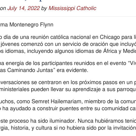
 on
July 14, 2022
by
Mississippi Catholic
rma Montenegro Flynn
mo día de una reunión católica nacional en Chicago para l
 jóvenes comenzó con un servicio de oración que incluy
os idiomas, incluyendo algunos idiomas de África y Medi
a energía de los participantes reunidos en el evento “V
cas Caminando Juntas” era evidente.
versaciones se centraron en los próximos pasos en un 
 ministeriales pueden llevar su aprendizaje a sus parroqu
chos, como Semret Hailemariam, miembro de la comunida
 ha ayudado a construir puentes entre su comunidad cató
ste proceso ha sido iluminador. Nunca hubiéramos tenid
urgia, historia, y cultura si no hubiera sido por la invitac