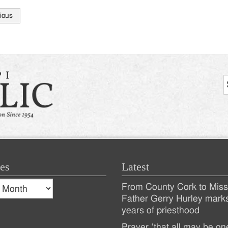
ious
tion
es
Latest
s
From County Cork to Missi
es
Recent
Father Gerry Hurley mark
years of priesthood
Posts
Prayer ‘that all may be on