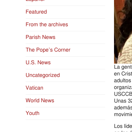
Featured
From the archives
Parish News
The Pope’s Corner
U.S. News
La gent
en Cris
Uncategorized
adultos
organiz
Vatican
USCCB.
World News
Unas 32
además 
Youth
movimie
Los líd