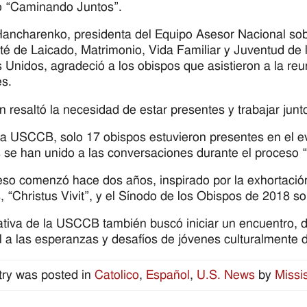
o “Caminando Juntos”.
ancharenko, presidenta del Equipo Asesor Nacional sobr
té de Laicado, Matrimonio, Vida Familiar y Juventud de
 Unidos, agradeció a los obispos que asistieron a la r
s.
 resaltó la necesidad de estar presentes y trabajar junt
a USCCB, solo 17 obispos estuvieron presentes en el ev
 se han unido a las conversaciones durante el proceso
eso comenzó hace dos años, inspirado por la exhortació
, “Christus Vivit”, y el Sínodo de los Obispos de 2018 so
iativa de la USCCB también buscó iniciar un encuentro,
l a las esperanzas y desafíos de jóvenes culturalmente d
try was posted in
Catolico
,
Español
,
U.S. News
by
Missi