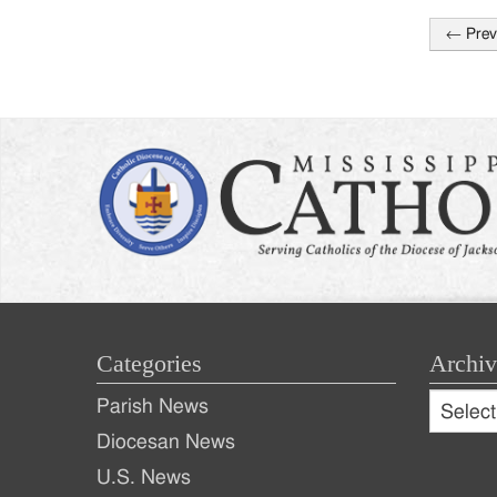
←
Prev
Post
naviga
Categories
Archiv
Archive
Parish News
Archiv
Diocesan News
U.S. News