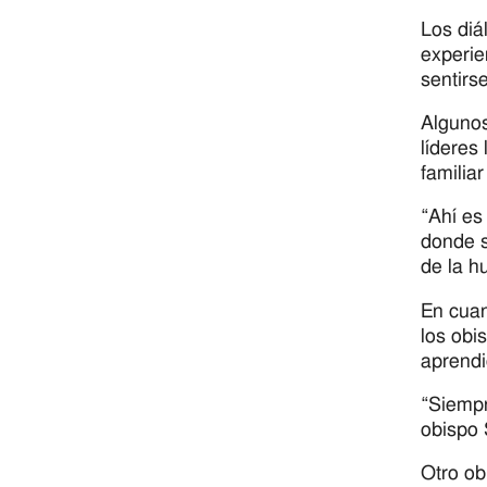
Los diá
experie
sentirs
Algunos
líderes
familia
“Ahí es
donde s
de la h
En cuan
los obi
aprendi
“Siempr
obispo 
Otro ob