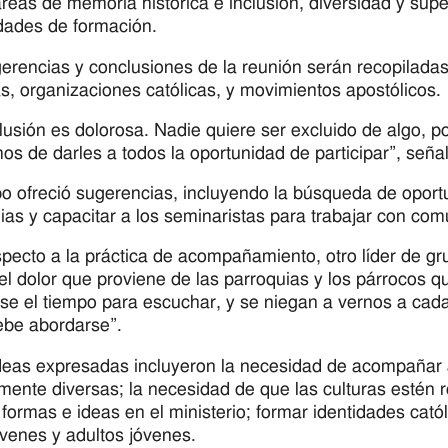
áreas de memoria histórica e inclusión, diversidad y su
idades de formación.
erencias y conclusiones de la reunión serán recopiladas
s, organizaciones católicas, y movimientos apostólicos.
lusión es dolorosa. Nadie quiere ser excluido de algo, p
mos de darles a todos la oportunidad de participar”, señal
o ofreció sugerencias, incluyendo la búsqueda de oportun
ias y capacitar a los seminaristas para trabajar con co
pecto a la práctica de acompañamiento, otro líder de gr
el dolor que proviene de las parroquias y los párrocos 
se el tiempo para escuchar, y se niegan a vernos a ca
be abordarse”.
deas expresadas incluyeron la necesidad de acompañar 
lmente diversas; la necesidad de que las culturas estén r
formas e ideas en el ministerio; formar identidades cató
óvenes y adultos jóvenes.