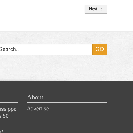
Next
→
Search
About
Advertise
ssippi:
s 50
e’