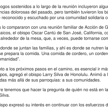
logos sostenidos a lo largo de la reunión incluyeron algu
ncias dolorosas del pasado, pero también tuvieron los b
e reconocido y escuchado por una comunidad solidaria con
 lo compararon con una reunión familiar de Acción de G
 laicos, el obispo Oscar Cantú de San José, California,
r alrededor de la mesa, que, a veces, puede tornarse co
 donde se juntan las familias, y ahí es donde se nutren la
e prepara la comida. Una comida de cordero, un cordero
umanidad”.
to a los próximos pasos en el camino, es esencial ir má
spos, agregó el obispo Larry Silva de Honolulu. Animó a l
das más allá de sus parroquias: a sus comunidades.
e tenemos que hacer la pregunta de quién no está en la m
Silva.
ispo expresó su interés en continuar con los esfuerzos 