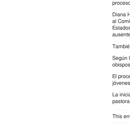
proces
Diana H
al Comi
Estados
ausente
También
Según l
obispos
El proc
jóvenes
La inic
pastora
This en