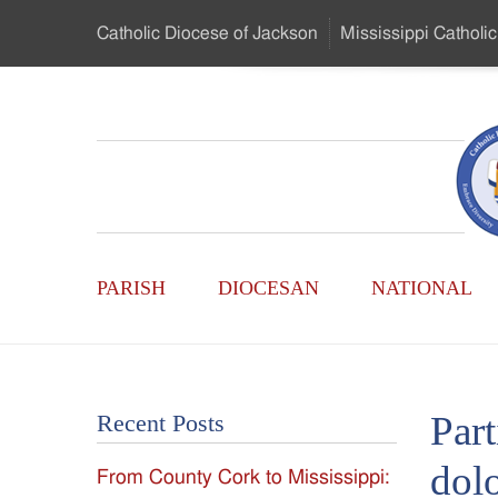
Skip
Catholic Diocese
of Jackson
Mississippi
Catholic
to
…
Main
Menu
Mississippi
Content
Search
Catholic
Form
Main
-
PARISH
DIOCESAN
NATIONAL
Menu
Serving
Catholics
Part
Recent Posts
of
dolo
From County Cork to Mississippi:
the