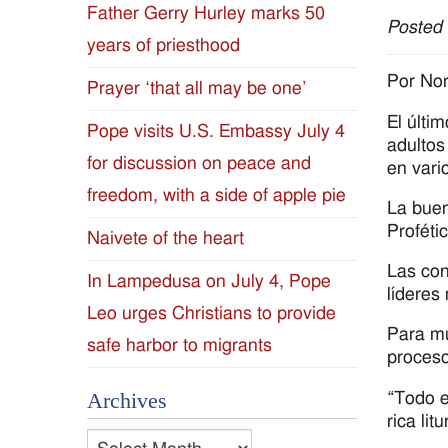
Father Gerry Hurley marks 50
Posted
Diocese
years of priesthood
of
Por No
Prayer ‘that all may be one’
El últi
Jackson
Pope visits U.S. Embassy July 4
adultos
for discussion on peace and
Since
en vari
freedom, with a side of apple pie
La buen
1954
Proféti
Naivete of the heart
Las con
In Lampedusa on July 4, Pope
líderes
Leo urges Christians to provide
Para mu
safe harbor to migrants
proceso
“Todo e
Archives
rica lit
Archives