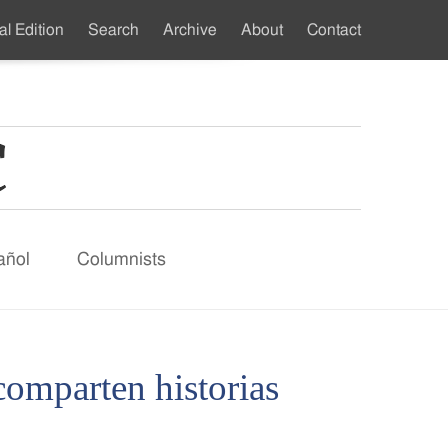
al Edition
Search
Archive
About
Contact
ndary
u
añol
Columnists
comparten historias