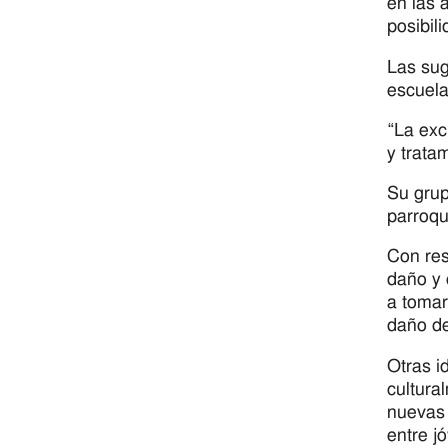
en las 
posibil
Las sug
escuela
“La exc
y trata
Su grup
parroqu
Con res
daño y 
a tomar
daño de
Otras i
cultura
nuevas 
entre j